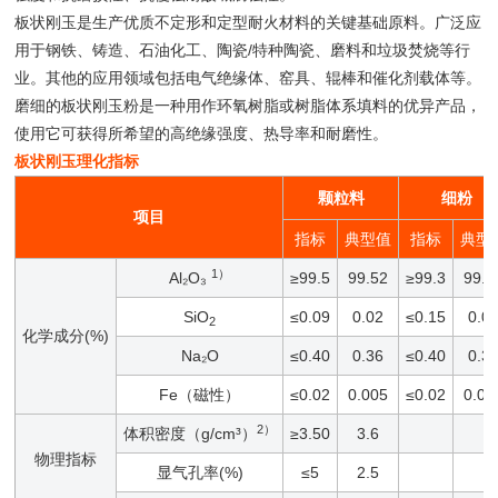
板状刚玉是生产优质不定形和定型耐火材料的关键基础原料。广泛应
用于钢铁、铸造、石油化工、陶瓷/特种陶瓷、磨料和垃圾焚烧等行
业。其他的应用领域包括电气绝缘体、窑具、辊棒和催化剂载体等。
磨细的板状刚玉粉是一种用作环氧树脂或树脂体系填料的优异产品，
使用它可获得所希望的高绝缘强度、热导率和耐磨性。
板状刚玉理化指标
颗粒料
细粉
项目
指标
典型值
指标
典型
1）
Al₂O₃
≥99.5
99.52
≥99.3
99.5
SiO
≤0.09
0.02
≤0.15
0.0
2
化学成分(%)
Na₂O
≤0.40
0.36
≤0.40
0.3
Fe（磁性）
≤0.02
0.005
≤0.02
0.01
2）
体积密度（g/cm³）
≥3.50
3.6
物理指标
显气孔率(%)
≤5
2.5