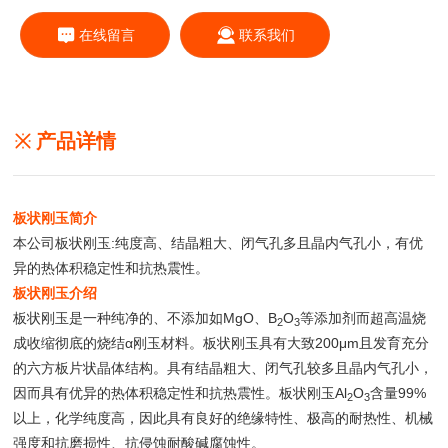
在线留言
联系我们
产品详情
板状刚玉简介
本公司板状刚玉:纯度高、结晶粗大、闭气孔多且晶内气孔小，有优
异的热体积稳定性和抗热震性。
板状刚玉介绍
板状刚玉是一种纯净的、不添加如MgO、B
O
等添加剂而超高温烧
2
3
成收缩彻底的烧结α刚玉材料。板状刚玉具有大致200μm且发育充分
的六方板片状晶体结构。具有结晶粗大、闭气孔较多且晶内气孔小，
因而具有优异的热体积稳定性和抗热震性。板状刚玉Al
O
含量99%
2
3
以上，化学纯度高，因此具有良好的绝缘特性、极高的耐热性、机械
强度和抗磨损性、抗侵蚀耐酸碱腐蚀性。