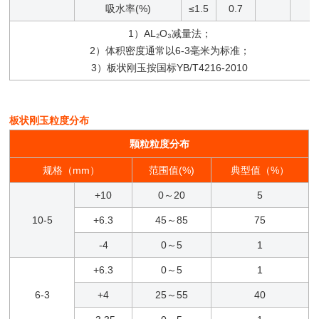
吸水率(%)
≤1.5
0.7
1）AL₂O₃减量法；
2）体积密度通常以6-3毫米为标准；
3）板状刚玉按国标YB/T4216-2010
板状刚玉粒度分布
颗粒粒度分布
规格（mm）
范围值(%)
典型值（%）
+10
0～20
5
10-5
+6.3
45～85
75
-4
0～5
1
+6.3
0～5
1
6-3
+4
25～55
40